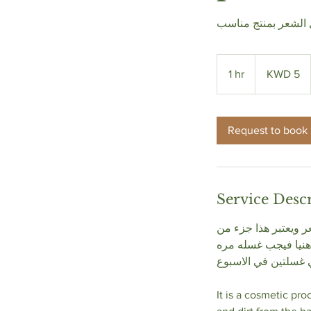
الشعر بمنتج مناسب
5
Kuwaiti
1 hr
1
KWD 5
dinars
h
Request to book
Service Desc
 ويعتبر هذا جزء من
هنيا فيجب غسله مره
يكفي غسلتين في الاسبوع
​It is a cosmetic p