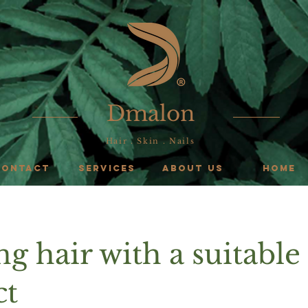
Dmalon
Hair . Skin . Nails
CONTACT
SERVICES
ABOUT US
HOME
g hair with a suitable
ct