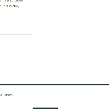
with a suitable
f it is dry,
S & NEWS