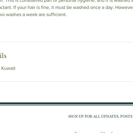
ir. This is considered part of personal hygiene, and it is washed 
ctant. If your hair is fine, it must be washed once a day. However, i
 two washes a week are sufficient.
ils
 Kuwait
SIGN UP FOR ALL UPDATES, POST