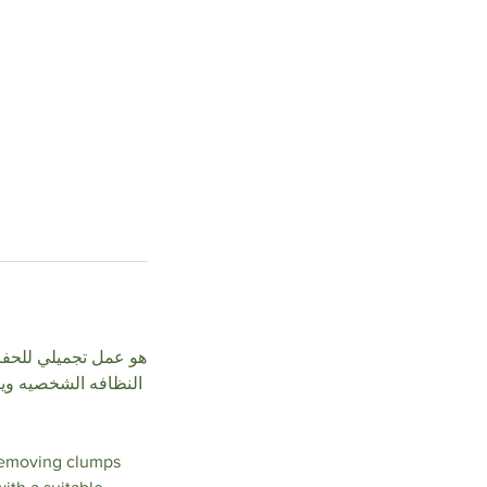
هو عمل تجميلي للحفا
النظافه الشخصيه وي
d removing clumps