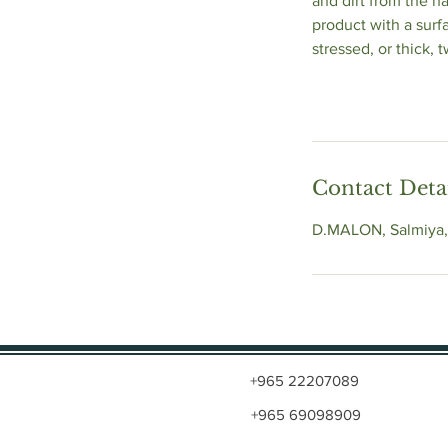
and dirt from the ha
product with a surfa
stressed, or thick,
Contact Deta
D.MALON, Salmiya,
+965 22207089
+965 69098909