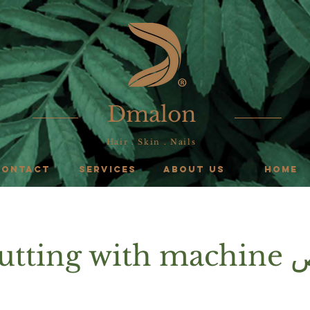
Dmalon
Hair . Skin . Nails
CONTACT
SERVICES
ABOUT US
HOME
utting with machine قص