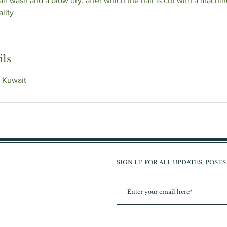
hair wash and a blow dry, after which the hair is cut with a machi
ality
ils
 Kuwait
SIGN UP FOR ALL UPDATES, POST