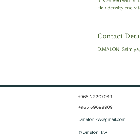
It is served with a 
Hair density and vit
Contact Deta
D.MALON, Salmiya,
+965 22207089
+965 69098909
Dmalon.kw@gmail.com
@Dmalon_kw