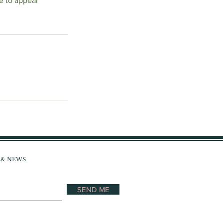
ne to appear
S & NEWS
SEND ME