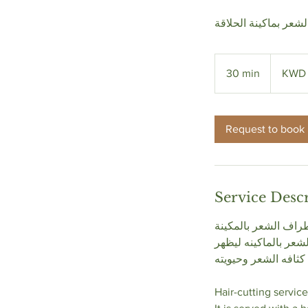
شعر بماكينة الحلاقة
20
Kuwaiti
30 min
3
KWD
dinars
0
m
i
Request to book
n
Service Desc
اف الشعر بالمكينة
عر بالماكينه ليظهر
كثافه الشعر وحيويته
Hair-cutting servic